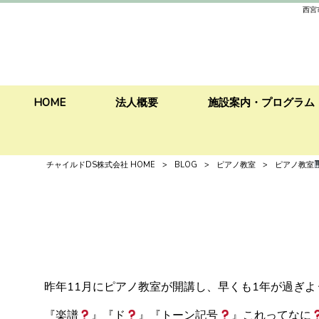
西宮
HOME
法人概要
施設案内・プログラム
チャイルドDS株式会社 HOME
>
BLOG
>
ピアノ教室
>
ピアノ教室
昨年11月にピアノ教室が開講し、早くも1年が過ぎ
『楽譜
』『ド
』『トーン記号
』これってなに