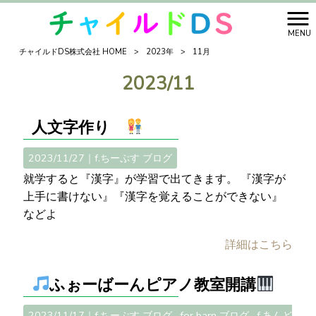
MENU
チャイルドDS株式会社 HOME
>
2023年
>
11月
2023/11
人文字作り
2023/11/27｜
f.ちーぷす ブログ
就学すると『漢字』が学習で出てきます。 『漢字が
上手に書けない』『漢字を覚えることができない』
などよ
詳細はこちら
ふぉーばーんピアノ教室開講
2023/11/17｜
f.ちーぷす ブログ
for barn ブログ
f.あんど