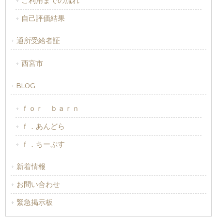
ご利用までの流れ
自己評価結果
通所受給者証
西宮市
BLOG
ｆｏｒ ｂａｒｎ
ｆ．あんどら
ｆ．ちーぷす
新着情報
お問い合わせ
緊急掲示板